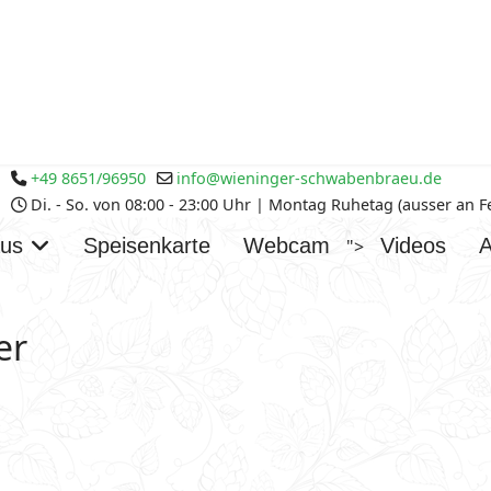
+49 8651/96950
info@wieninger-schwabenbraeu.de
Di. - So. von 08:00 - 23:00 Uhr | Montag Ruhetag (ausser an 
aus
Speisenkarte
Webcam
Videos
A
">
er