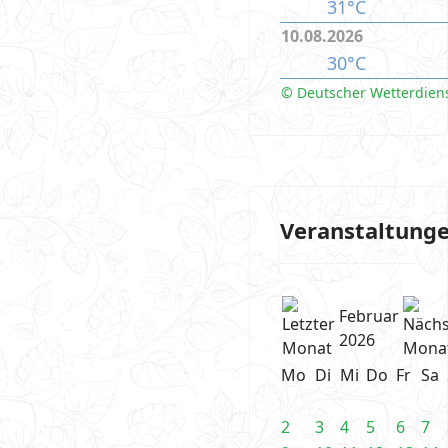
31°C
10.08.2026
30°C
© Deutscher Wetterdien
Veranstaltung
Februar
2026
Mo
Di
Mi
Do
Fr
Sa
2
3
4
5
6
7