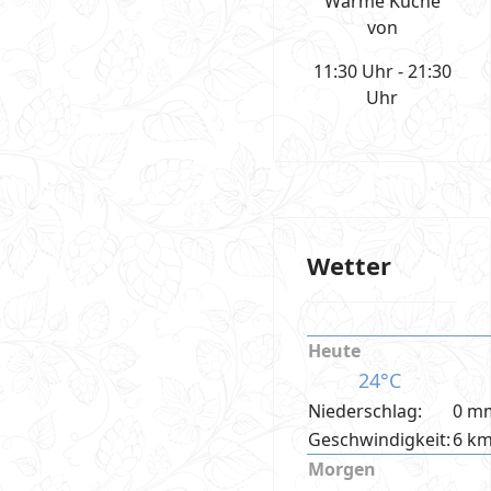
Warme Küche
von
11:30 Uhr - 21:30
Uhr
Wetter
Heute
24°C
Niederschlag:
0 m
Geschwindigkeit:
6 k
Morgen