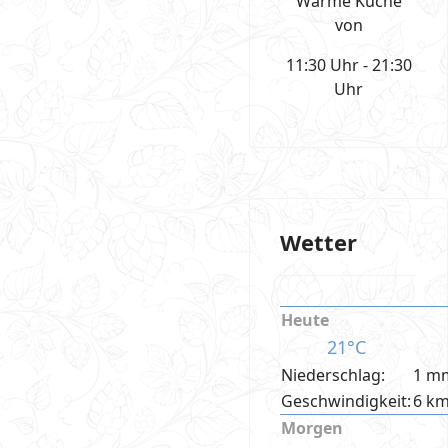
Warme Küche
von
11:30 Uhr - 21:30
Uhr
Wetter
Heute
21°C
Niederschlag:
1 m
Geschwindigkeit:
6 k
Morgen