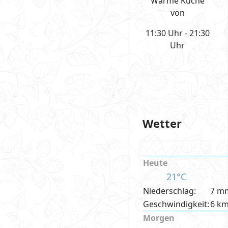
Warme Küche
von
11:30 Uhr - 21:30
Uhr
Wetter
Heute
21°C
Niederschlag:
7 m
Geschwindigkeit:
6 k
Morgen